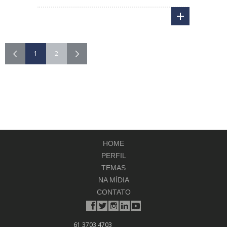
1
2
HOME
PERFIL
TEMAS
NA MÍDIA
CONTATO
61 3703 4703